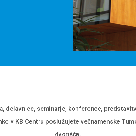
a, delavnice, seminarje, konference, predstavit
hko v KB Centru poslužujete večnamenske Tumo
dvorišča.