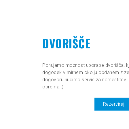
DVORIŠČE
Ponujamo moznost uporabe dvorišča, kje
dogodek v mirnem okolju obdanem z zel
dogovoru nudimo servis za namestitev lo
oprema..)
Rezerviraj