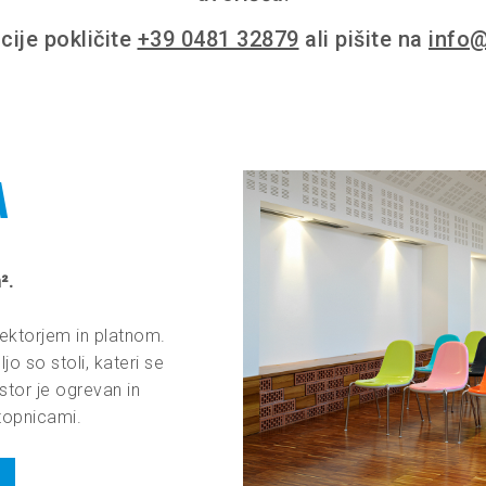
cije pokličite
+39 0481 32879
ali pišite na
info@
A
².
jektorjem in platnom.
jo so stoli, kateri se
tor je ogrevan in
stopnicami.